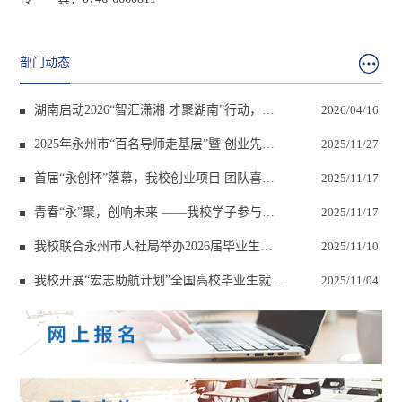
部门动态
湖南启动2026“智汇潇湘 才聚湖南”行动，
2026/04/16
25.6万好岗虚位以待
2025年永州市“百名导师走基层”暨 创业先锋
2025/11/27
进校园活动在我校成功举行
首届“永创杯”落幕，我校创业项目 团队喜获
2025/11/17
银奖
青春“永”聚，创响未来 ——我校学子参与
2025/11/17
2025 年永州市百名导师走基层活动
我校联合永州市人社局举办2026届毕业生秋
2025/11/10
季供需见面会
我校开展“宏志助航计划”全国高校毕业生就业
2025/11/04
能力培训活动